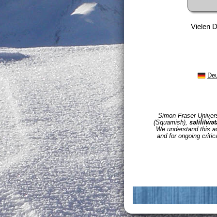
Vielen D
De
Simon Fraser Universi
(Squamish),
səlil̓ilw̓ə
We understand this ack
and for ongoing critic