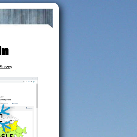
in
 Survey