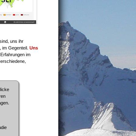
sind, uns ihr
, im Gegenteil.
Uns
n Erfahrungen im
verschiedene,
licke
ren
agen.
udie