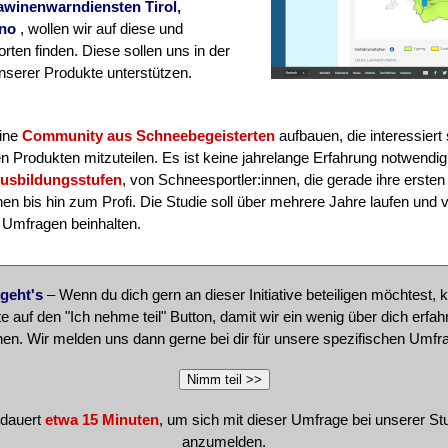
awinenwarndiensten Tirol,
ino
, wollen wir auf diese und
ten finden. Diese sollen uns in der
nserer Produkte unterstützen.
eine
Community aus Schneebegeisterten
aufbauen, die interessiert 
 Produkten mitzuteilen. Es ist keine jahrelange Erfahrung notwendig
 Ausbildungsstufen
, von Schneesportler:innen, die gerade ihre erste
en bis hin zum Profi. Die Studie soll über mehrere Jahre laufen und 
 Umfragen beinhalten.
geht's
– Wenn du dich gern an dieser Initiative beteiligen möchtest, k
tte auf den "Ich nehme teil" Button, damit wir ein wenig über dich erfah
en. Wir melden uns dann gerne bei dir für unsere spezifischen Umfr
 dauert
etwa 15 Minuten
, um sich mit dieser Umfrage bei unserer St
anzumelden.