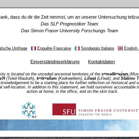
ank, dass du dir die Zeit nimmst, um an unserer Untersuchung teil
Das SLF Prognostiker Team
Das Simon Fraser University Forschungs Team
utsche Umfrage
Enquête Française
Sondaggio Italiano
English
Einverständniserklärung
Kontaktdaten
ty is located on the unceded ancestral territories of the
xʷməθkʷəy̓əm
(Mus
taʔɬ
(Tsleil-Waututh),
kʷikʷəƛ̓əm
(Kwikwetlem),
Líl̓wat
(Lil'wat), and
St̓át̓imc
nowledgement to be a starting place for further reflection on historical and o
al self-location. In addition to this statement, we hold ourselves accountable 
action at home, in the office, and on the skin track.