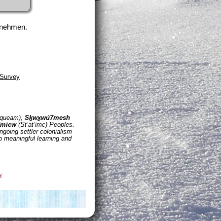
zunehmen.
 Survey
queam),
Sḵwx̱wú7mesh
 Tmicw
(St’at’imc) Peoples.
ngoing settler colonialism
to meaningful learning and