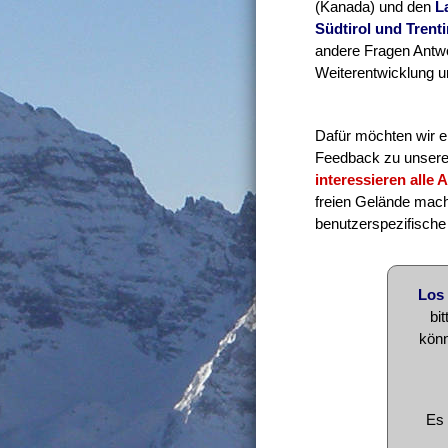
(Kanada) und den
L
Südtirol und Trent
andere Fragen Antwor
Weiterentwicklung u
Dafür möchten wir 
Feedback zu unseren
interessieren alle
freien Gelände mach
benutzerspezifische
Los 
bi
könn
Es