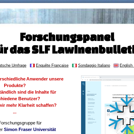
Forschungspanel
ür das SLF Lawinenbullet
utsche Umfrage
Enquête Française
Sondaggio Italiano
English
rschiedliche Anwender unsere
Produkte?
ändlich sind die Inhalte für
chiedene Benutzer?
ir mehr Klarheit schaffen?
...
orschungsgruppe für
er
Simon Fraser Universität